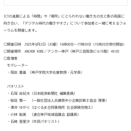
ICTの進展による「時間」や「場所」にとらわれない働き方の光と影の両面に
向き合い、「デジタル時代の働きやすさ」について参加者と一緒に考えるフォ
ーラムを開催します。
○開催日時 2025年9月2日（火曜）16時00分〜17時30分（15時30分受付開始）
○開催場所 ANCHOR KOBE／アンカー神戸（神戸三宮阪急ビル15階）+B103
○登壇者
モデレーター
・岡田 豊基 （神戸学院大学名誉教授・元学長）
パネリスト
・石塚 由紀夫（日本経済新聞社 編集委員）
・稲垣 賢一 （一般社団法人兵庫県中小企業診断士協会 理事）
・澤井 ゆかり（はぐるま合同事務所 社会保険労務士）
・小林 鮎美 （連合神戸地域協議会 副議長）
・石崎 亜里沙（市民パネリスト）