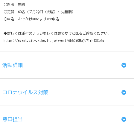
○料金 無料
○定員 60名（７月29日（火曜）～先着順）
○申込 おでかけKOBEよりWEB申込
◆詳しくは添付のチラシもしくはおでかけKOBEをご確認ください。
https://event.city.kobe.lg.jp/event/6b6CY0Mq9U71rHISXpGu
活動詳細
コロナウイルス対策
窓口担当